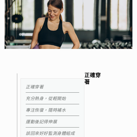
正確穿
著
正確穿著
充分熱身，從輕開始
專注恢復，隨時補水
運動後記得伸展
該回來好好監測身體組成